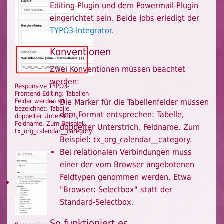
Editing-Plugin und dem Powermail-Plugin
eingerichtet sein. Beide Jobs erledigt der
TYPO3-Integrator
.
Konventionen
Zwei Konventionen müssen beachtet
werden:
Responsive TYPO3-
Frontend-Editing: Tabellen-
Felder werden so
Die Marker für die Tabellenfelder müssen
bezeichnet: Tabelle,
dem Format entsprechen: Tabelle,
doppelter Unterstrich,
Feldname. Zum Beispiel:
doppelter Unterstrich, Feldname. Zum
tx_org_calendar__category.
Beispiel: tx_org_calendar__category.
Bei relationalen Verbindungen muss
einer der vom Browser angebotenen
Feldtypen genommen werden. Etwa
"Browser: Selectbox" statt der
Standard-Selectbox.
So funktioniert es